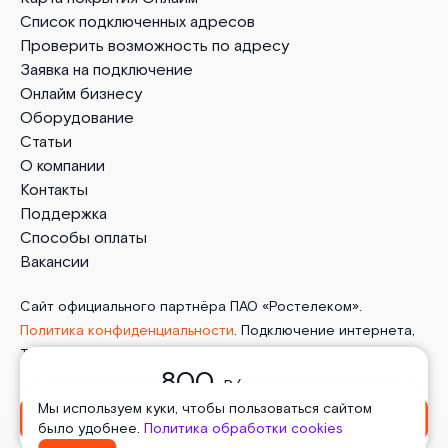
Список подключенных адресов
Проверить возможность по адресу
Заявка на подключение
Онлайм бизнесу
Оборудование
Статьи
О компании
Контакты
Поддержка
Способы оплаты
Вакансии
Сайт официального партнёра ПАО «Ростелеком».
Политика конфиденциальности
. Подключение интернета,
ТВ, мобильной связи и телефонии от Онлайм в деревня
800
Хотяжи. 2026 г.
Пользовательское соглашение
.
Политика
₽/ месяц
обработки cookies
. Отписаться от получения
Мы используем куки, чтобы пользоваться сайтом
Оформить заявку
информационных рассылок
от данного ресурса можно на
было удобнее.
Политика обработки cookies