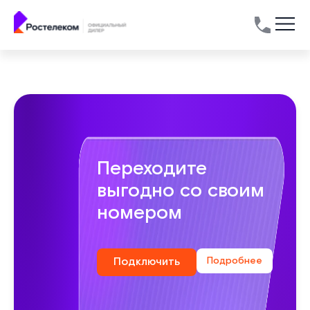
Переходите
выгодно со своим
номером
Подключить
Подробнее