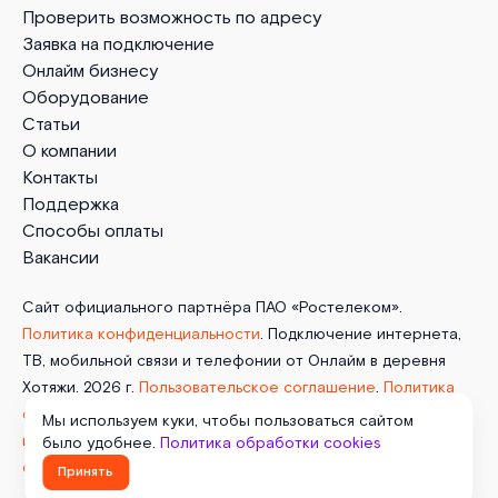
Проверить возможность по адресу
Заявка на подключение
Онлайм бизнесу
Оборудование
Статьи
О компании
Контакты
Поддержка
Способы оплаты
Вакансии
Сайт официального партнёра ПАО «Ростелеком».
Политика конфиденциальности
. Подключение интернета,
ТВ, мобильной связи и телефонии от Онлайм в деревня
Хотяжи. 2026 г.
Пользовательское соглашение
.
Политика
обработки cookies
. Отписаться от получения
Мы используем куки, чтобы пользоваться сайтом
информационных рассылок
от данного ресурса можно на
было удобнее.
Политика обработки cookies
странице
.
Принять